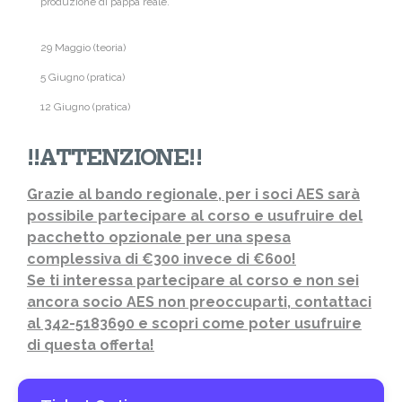
produzione di pappa reale.
29 Maggio (teoria)
5 Giugno (pratica)
12 Giugno (pratica)
!!ATTENZIONE!!
Grazie al bando regionale, per i soci AES sarà
possibile partecipare al corso e usufruire del
pacchetto opzionale per una spesa
complessiva di €300 invece di €600!
Se ti interessa partecipare al corso e non sei
ancora socio AES non preoccuparti, contattaci
al 342-5183690 e scopri come poter usufruire
di questa offerta!