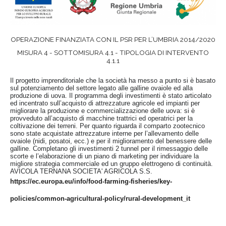
OPERAZIONE FINANZIATA CON IL PSR PER L’UMBRIA 2014/2020
MISURA 4 - SOTTOMISURA 4.1 - TIPOLOGIA DI INTERVENTO
4.1.1
Il progetto imprenditoriale che la società ha messo a punto si è basato
sul potenziamento del settore legato alle galline ovaiole ed alla
produzione di uova. Il programma degli investimenti è stato articolato
ed incentrato sull’acquisto di attrezzature agricole ed impianti per
migliorare la produzione e commercializzazione delle uova: si è
provveduto all’acquisto di macchine trattrici ed operatrici per la
coltivazione dei terreni. Per quanto riguarda il comparto zootecnico
sono state acquistate attrezzature interne per l’allevamento delle
ovaiole (nidi, posatoi, ecc.) e per il miglioramento del benessere delle
galline. Completano gli investimenti 2 tunnel per il rimessaggio delle
scorte e l’elaborazione di un piano di marketing per individuare la
migliore strategia commerciale ed un gruppo elettrogeno di continuità.
AVICOLA TERNANA SOCIETA' AGRICOLA S.S.
https://ec.europa.eu/info/food-farming-fisheries/key-
policies/common-agricultural-policy/rural-development_it