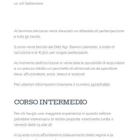
12-26 Settembre
Al termine del corso verrà rilasciato un attestato di partecipazione
a tutti gli iscritti.
Il corso verrà tenuto dal Dott.Agr. Bianco Leonardo, il costo di
iscrizione è di €300 per singoli partecipanti.
Al momento dell’iscrizione vi verrà data la possibilità di acquistare
a un prezzo ridotto un pacchetto di attrezzatura da apicoltore
(leva, affumicatore, arnia, telaini e sciame).
Per ulteriori informazioni chiamare il numero 3425183690.
CORSO INTERMEDIO
Per chi ha già una maggiore esperienza in questo settore
potrebbe interessarvi la nostra proposta intermedia svolta il
venerdì dalle 15 alle 18.
In questo corso affronteremo l’allevamento delle regine e la