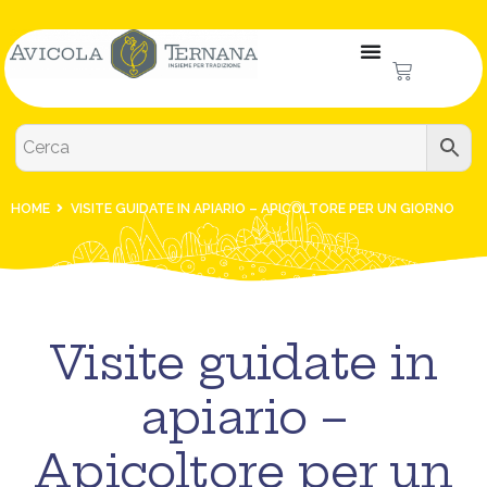
HOME
VISITE GUIDATE IN APIARIO – APICOLTORE PER UN GIORNO
Visite guidate in
apiario –
Apicoltore per un