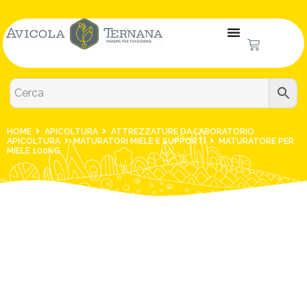
HOME
APICOLTURA
ATTREZZATURE DA LABORATORIO
APICOLTURA
MATURATORI MIELE E SUPPORTI
MATURATORE PER
MIELE 100KG