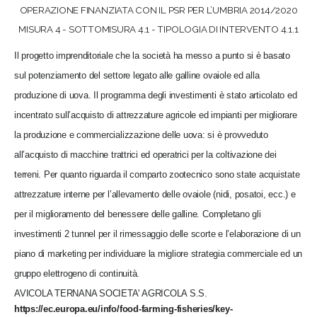
OPERAZIONE FINANZIATA CON IL PSR PER L’UMBRIA 2014/2020
MISURA 4 - SOTTOMISURA 4.1 - TIPOLOGIA DI INTERVENTO 4.1.1
Il progetto imprenditoriale che la società ha messo a punto si è basato
sul potenziamento del settore legato alle galline ovaiole ed alla
produzione di uova. Il programma degli investimenti è stato articolato ed
incentrato sull’acquisto di attrezzature agricole ed impianti per migliorare
la produzione e commercializzazione delle uova: si è provveduto
all’acquisto di macchine trattrici ed operatrici per la coltivazione dei
terreni. Per quanto riguarda il comparto zootecnico sono state acquistate
attrezzature interne per l’allevamento delle ovaiole (nidi, posatoi, ecc.) e
per il miglioramento del benessere delle galline. Completano gli
investimenti 2 tunnel per il rimessaggio delle scorte e l’elaborazione di un
piano di marketing per individuare la migliore strategia commerciale ed un
gruppo elettrogeno di continuità.
AVICOLA TERNANA SOCIETA' AGRICOLA S.S.
https://ec.europa.eu/info/food-farming-fisheries/key-