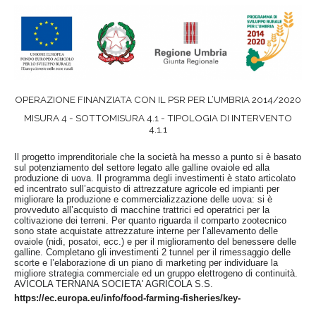
OPERAZIONE FINANZIATA CON IL PSR PER L’UMBRIA 2014/2020
MISURA 4 - SOTTOMISURA 4.1 - TIPOLOGIA DI INTERVENTO
4.1.1
Il progetto imprenditoriale che la società ha messo a punto si è basato
sul potenziamento del settore legato alle galline ovaiole ed alla
produzione di uova. Il programma degli investimenti è stato articolato
ed incentrato sull’acquisto di attrezzature agricole ed impianti per
migliorare la produzione e commercializzazione delle uova: si è
provveduto all’acquisto di macchine trattrici ed operatrici per la
coltivazione dei terreni. Per quanto riguarda il comparto zootecnico
sono state acquistate attrezzature interne per l’allevamento delle
ovaiole (nidi, posatoi, ecc.) e per il miglioramento del benessere delle
galline. Completano gli investimenti 2 tunnel per il rimessaggio delle
scorte e l’elaborazione di un piano di marketing per individuare la
migliore strategia commerciale ed un gruppo elettrogeno di continuità.
AVICOLA TERNANA SOCIETA' AGRICOLA S.S.
https://ec.europa.eu/info/food-farming-fisheries/key-