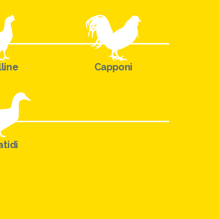
line
Capponi
tidi