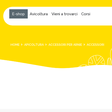
E-shop
Avicoltura
Vieni a trovarci
Corsi
HOME
APICOLTURA
ACCESSORI PER ARNIE
ACCESSORI