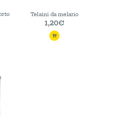
orto
Telaini da melario
1,20
€
ACQUISTA
STA