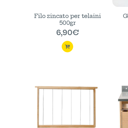
Filo zincato per telaini
G
500gr
6,90
€
ACQUISTA