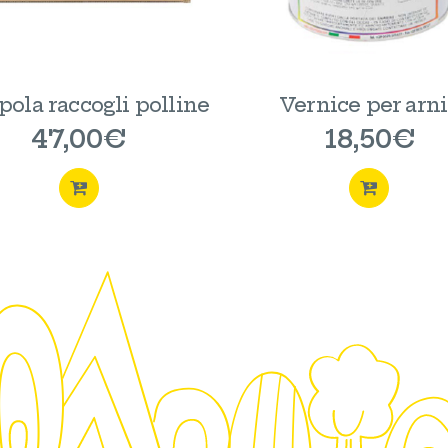
pola raccogli polline
Vernice per arn
47,00
€
18,50
€
ACQUISTA
ACQUI