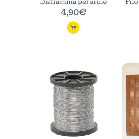
Diaframma per arnie
Filo
4,90
€
ACQUISTA