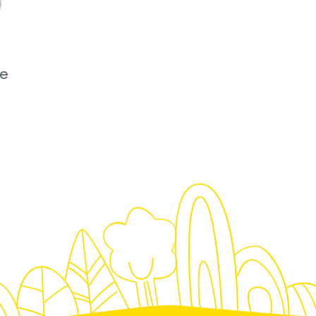
ie
STA