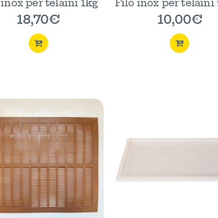
 inox per telaini 1kg
Filo inox per telaini
18,70
€
10,00
€
ACQUISTA
ACQUI