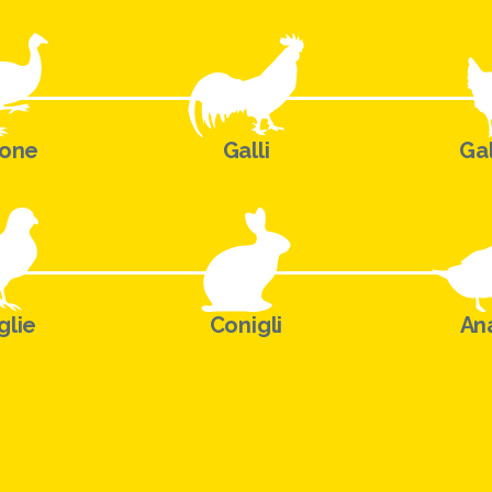
aone
Galli
Gal
glie
Conigli
Ana