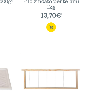
 500gr
Filo zincato per telaini
1kg
13,70
€
STA
ACQUISTA