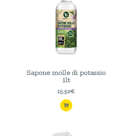
Sapone molle di potassio
1lt
15,50
€
ACQUISTA