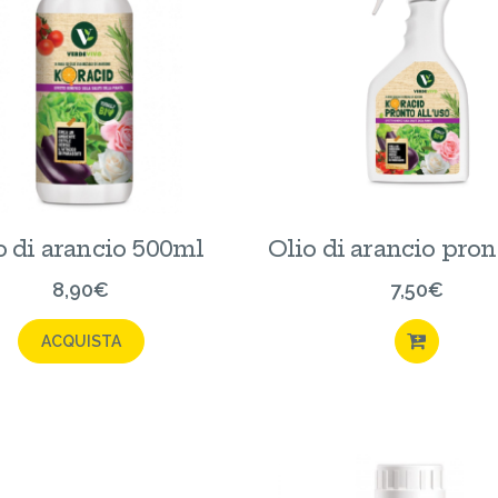
o di arancio 500ml
Olio di arancio pron
8,90
€
7,50
€
ACQUISTA
ACQU