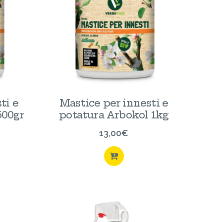
ti e
Mastice per innesti e
500gr
potatura Arbokol 1kg
13,00
€
ISTA
ACQUISTA