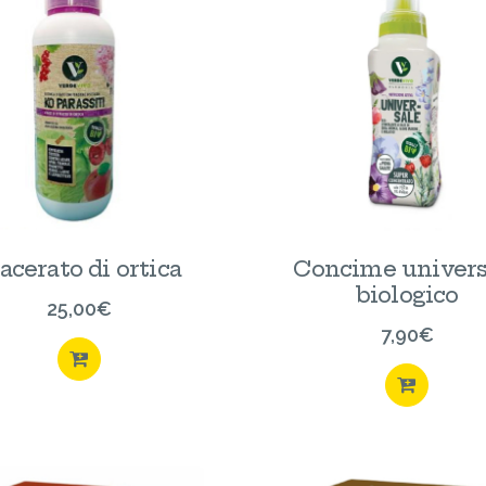
cerato di ortica
Concime univers
biologico
25,00
€
7,90
€
ACQUISTA
ACQU