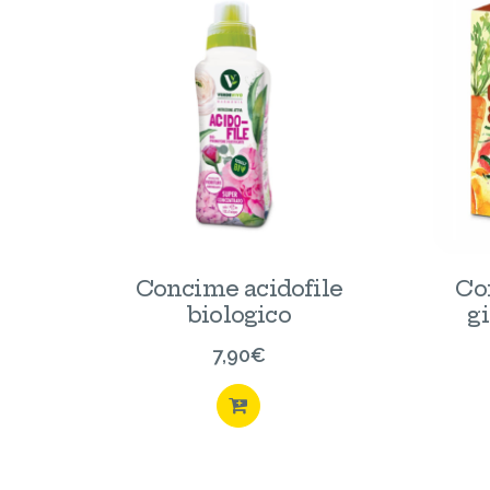
Concime acidofile
Co
biologico
g
7,90
€
ACQUISTA