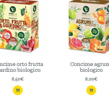
ncime orto frutta
Concime agru
iardino biologico
biologico
6,50
€
6,00
€
ACQUISTA
ACQU