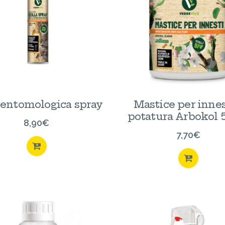
 entomologica spray
Mastice per innes
potatura Arbokol 
8,90
€
7,70
€
ACQUISTA
ACQU