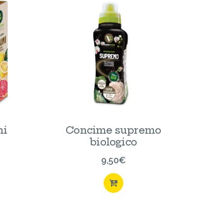
mi
Concime supremo
biologico
9,50
€
ISTA
ACQUISTA