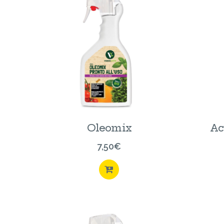
Oleomix
Ac
7,50
€
ACQUISTA