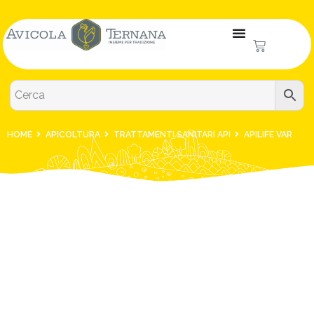
HOME
APICOLTURA
TRATTAMENTI SANITARI API
APILIFE VAR