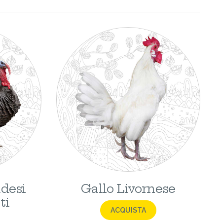
desi
Gallo Livornese
ti
ACQUISTA