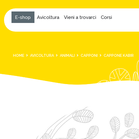
E-shop
Avicoltura
Vieni a trovarci
Corsi
HOME
AVICOLTURA
ANIMALI
CAPPONI
CAPPONE KABIR