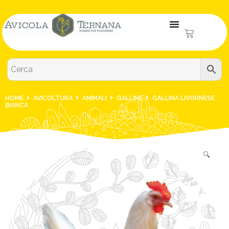
HOME
AVICOLTURA
ANIMALI
GALLINE
GALLINA LIVORNESE
BIANCA
🔍