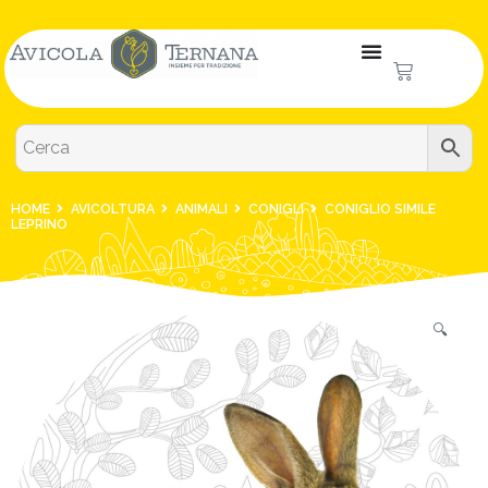
HOME
AVICOLTURA
ANIMALI
CONIGLI
CONIGLIO SIMILE
LEPRINO
🔍